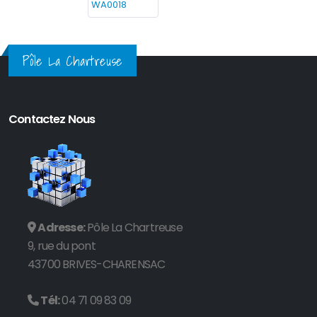
Pôle La Chartreuse
Contactez Nous
Adresse:
Pôle La Chartreuse
9, rue du pont
43700 BRIVES-CHARENSAC
Tél:
04 71 09 83 09