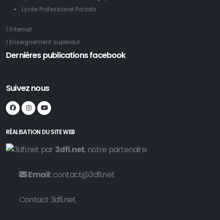
Lycée Professionel Paradis
1 Internat
1 Enseignement supérieur
Dernières publications facebook
Suivez nous
RÉALISATION DU SITE WEB
par
3dfi.net
, notre partenaire.
Email:
contact@3dfi.net
Contact 3dfi.net