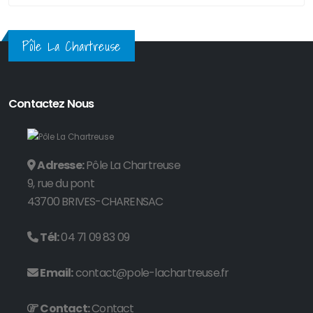
Pôle La Chartreuse
Contactez Nous
Adresse:
Pôle La Chartreuse
9, rue du pont
43700 BRIVES-CHARENSAC
Tél:
04 71 09 83 09
Email:
contact@pole-lachartreuse.fr
Contact:
Contact